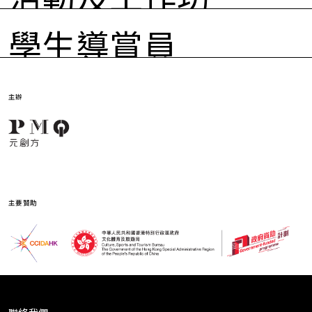
學生導賞員
簡介
展覽區域及互動空
不需預先報名，即場免費參加！（已
間（HG11 - HG12
結束）
「PMQ Seed SENSES IN PLAY 創意展示」正式展開！今
室）
主辦
PMQ Seed今年邀請了14間參與「創意營」及「童創節」
年的「PMQ Seed SENSES IN PLAY 創意展示」聚焦於兩
的學校一同參與是次創意展示，逾70名（共15組）學生擔
大核心項目 ——「創意營」與「童創節」，重點呈現學生
「如何找到問題」—— 課程設計實
→
特備活動
任「學生導賞員」，在展覽期間向參觀者介紹他們的創意
在這些活動中的創作成果。透過展覽，觀眾將深入了解學
戰工作坊
成果，並分享在創作過程中的感受和得着，展示「設計思
生如何在學習過程中實踐設計思維，並將「同理心」融入
售票情況均以報名平台為準（已結束）
維」及「同理心」如何幫助實踐創意教育。
創作與解難之中。此外，觀眾更可親身參與展覽中的趣味
小遊戲，親歷感受Seed項目的樂趣，讓靈感發芽。
主要贊助
小學生實踐自主策劃實例 —— 分享
→
特備活動
展覽特別邀請部分參與項目的學生擔任導賞員，由他們親
會
售票情況均以報名平台為準（已結束）
自講解作品理念，分享創作背後的思考與收穫。透過這些
分享，觀眾不僅理解設計思維於教學的應用，亦能感受創
意教育所帶來的啟發與無限可能。
設計思維在中學真實案例 —— 分享
→
特備活動