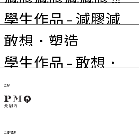
學生作品 - 減膠減
簡介
課程簡介
膠減減膠 !!!
敢想．塑造
PMQ Seed 本年積極把計劃延伸至社區，除了學校的參
導師團隊於課程開首通過遊戲、產品設計師分享及實地考
與，更首度與多間社區中心合作，包括香港女童軍總會、
察灌輸塑膠的小知識，包括塑膠版大風吹、快問快答、塑
香港仔坊會、香港青年協會洪水橋青年空間及香港遊樂場
學生作品 - 敢想．
參與學校及機構（依筆畫排序）：
膠分類、邀請升級再造產品設計師分享綠色生活，及製作
協會彩德青少年綜合服務中心，令更廣泛地區的小朋友能
課程簡介
塑膠怪物圖鑑，把塑膠分解年期及壽命圖像化。小朋友更
塑造
參與項目，鼓勵來自不同背景的小朋友以實驗家精神探索
．PMQ元創方公眾組別
有機會跟隨導師到鄰近超市進行購物體驗，目的是了解日
世界。
主辦
．香港青年協會洪水橋青年空間
常遇到的一次性塑膠，從而反思如何從購物習慣減少使用
現今世代對塑膠及環保議題各有取態。導師團隊設計的課
．香港遊樂場協會彩德青少年綜合服務中心
塑膠。
「創意營」以設計思維為基礎，由四個不同導師團隊帶
程以設計思維為藍本，與學生到學校鄰近社區進行研調，
．聖公會李兆強小學
領，分別在多間中小學及社區進行活動。由導師團隊AaaM
參與學校（依筆畫排序）：
訪問街坊對塑膠議題的看法，針對得到的數據及語錄進行
減塑可以從日常生活習慣做起，小朋友最後需要構思減膠
建築設計工作室以及Milk Design聯同STICKYLINE分別帶領
分析並參考辯論模式中的正反面思考，從而令學生就著塑
行動方案，嘗試設計宣傳道具。最後，小朋友會於減膠行
小五至中二學生，以不同方式認識塑膠議題，而塑膠垃圾
．青衣商會小學
膠議題不同立場，進行邏輯思考及創想，引導學生構思如
動發佈會邀請家人一同參與減塑。
所引致的環境問題與大眾生活息息相關，並嘗試以不同媒
．保良局世德小學
何改善或反思人們日常使用塑膠的習慣。
主要贊助
介宣揚減塑理念，以創意展開有趣的解難方案。
．嗇色園主辦可道中學