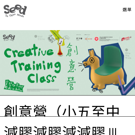
選單
創意營（小五至中
二）
減膠減膠減減膠 !!!