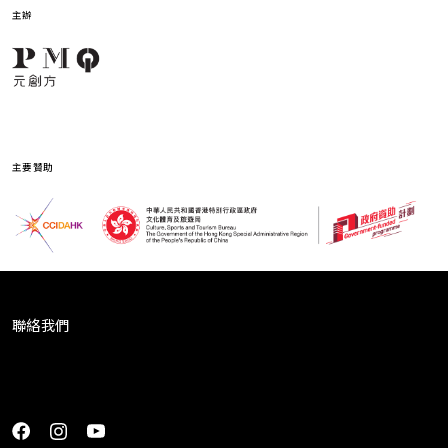
主辦
小市山設計
主要贊助
教學團隊由小市山設計（Littleurbanmountain Design）主
理，並結合一眾跨界創意人士，包括建築師、設計師、工
匠/手作人以及戲劇教育導師，讓學生透過工作坊體驗設計
思維的過程。小市山設計 ── 一所年輕的設計工作室，
2017年由建築師楊建邦及劇場藝術家賴閃芳於這共同成
聯絡我們
立，專注於建築設計、室內設計和藝術創作。小市山設計
一直關注建築與人的關係。由最初參與可持續發展和社區
[ninja_form id=2]
建築相關的計劃開始，如今工作室項目已擴展至藝術裝
置、社區營造、建築及室內設計。