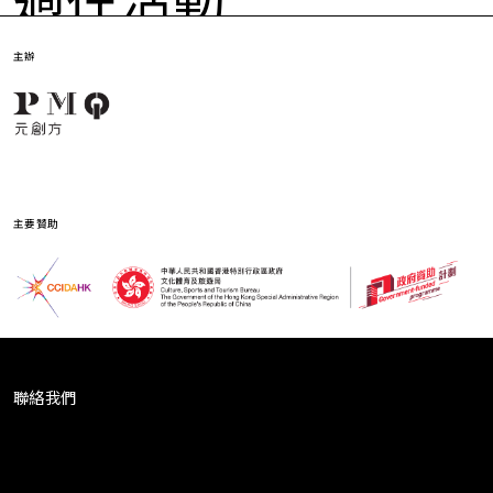
當社會不斷發展，科技不斷滲透甚至改變生活，富創意及
安全撞板
人性的思考將變得更加重要。我們相信，及早將創意播種
到孩子身上，對其人格及創意思維的培養、不同階段的成
主辦
長以至未來社會發展，均有著重要的正面影響。
「撞板」是逆境、挫折，甚至失敗？這類的「不如意」的
負面標籤，往往令人們避之則吉。但失敗作為人生必經階
自2018年起，由文創產業發展處資助的PMQ元創方創意教
段，躲不開亦避不過。
育項目 PMQ Seed與多個本地創意單位及教學組織聯手，
以培育孩子的設計思維為本、跨領域學習為綱、寓教於樂
「撞板」是勇氣、嘗試，甚至是成功之母？當「撞板」與
為引，策劃出一系列的教育活動、工作坊和展覧，令創意
主要贊助
這些正向關鍵字連結，或許你會發現，撞板是打開更多可
設計成為豐富孩子成長的友伴。同時活現出以人為本的精
能性的鑰匙——撞板是勇於嘗試、跳出舒適圈的過程，亦
神，從孩子的目光反思現在、啟迪未來。
是創意學習常說的「Trial and Error」過程的重要一環。
關於PMQ元創方
「撞板」過後，如何再次出發，重新回彈，正是今年的核
PMQ元創方 (PMQ) 為香港特別行政區政府「保育中環」項
心所在，在一次次回彈之後，亦鍛鍊出更強韌的抗逆力，
目之一，亦是發展局文物保育及活化項目。PMQ原址擁有
令我們彈得更高更遠。
聯絡我們
超過一百年歷史，最初為「中央書院」，其後於1951年建
成荷李活道前已婚警察宿舍，並於2010年被評級為三級歷
今屆 PMQ Seed 以「安全撞板」為主題，邀請同學在安心
[ninja_form id=2]
史建築，及原址改造成為標誌性的創意中心，並於2014年
安全的環境中勇敢嘗試，親身體驗「撞板」的刺激，從失