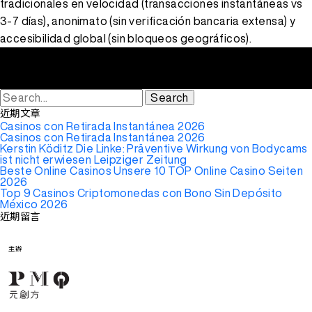
tradicionales en velocidad (transacciones instantáneas vs
3-7 días), anonimato (sin verificación bancaria extensa) y
accesibilidad global (sin bloqueos geográficos).
Search
for:
近期文章
Casinos con Retirada Instantánea 2026
Casinos con Retirada Instantánea 2026
Kerstin Köditz Die Linke: Präventive Wirkung von Bodycams
ist nicht erwiesen Leipziger Zeitung
Beste Online Casinos Unsere 10 TOP Online Casino Seiten
2026
Top 9 Casinos Criptomonedas con Bono Sin Depósito
México 2026
近期留言
主辦