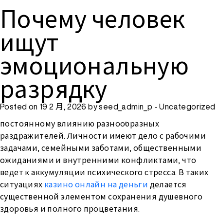
Почему человек
Почему человек
選單
ищут
ищут
эмоциональную
эмоциональную
разрядку
разрядку
Текущий реальность производит массу условий, при
Posted on 19 2 月, 2026 by
seed_admin_p
-
Uncategorized
таких индивидуальная душа испытывает
постоянному влиянию разнообразных
раздражителей. Личности имеют дело с рабочими
задачами, семейными заботами, общественными
ожиданиями и внутренними конфликтами, что
ведет к аккумуляции психического стресса. В таких
ситуациях
казино онлайн на деньги
делается
существенной элементом сохранения душевного
здоровья и полного процветания.