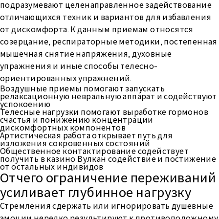
подразумевают целенаправленное задействование
отличающихся техник и вариантов для избавления
от дискомфорта. К данным приемам относятся
созерцание, респираторные методики, постепенная
мышечная снятие напряжения, духовные
упражнения и иные способы телесно-
ориентированных упражнений.
Воздушные приемы помогают запускать
релаксационную невральную аппарат и содействуют
успокоению
Телесные нагрузки помогают выработке гормонов
счастья и понижению концентрации
дискомфортных компонентов
Артистическая работа открывает путь для
изложения сокровенных состояний
Общественное контактирование содействует
получить в казино Вулкан содействие и постижение
от остальных индивидов
Отчего ограничение переживаний
усиливает глубинное нагрузку
Стремления сдержать или игнорировать душевные
эмоции нередко результируют к противоположному