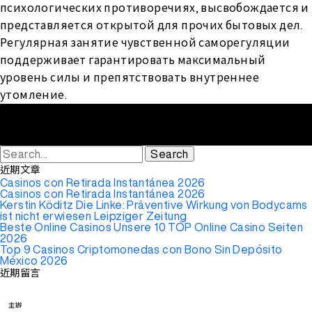
психологических противоречиях, высвобождается и
представляется открытой для прочих бытовых дел.
Регулярная занятие чувственной саморегуляции
поддерживает гарантировать максимальный
уровень силы и препятствовать внутреннее
утомление.
Search
for:
近期文章
Casinos con Retirada Instantánea 2026
Casinos con Retirada Instantánea 2026
Kerstin Köditz Die Linke: Präventive Wirkung von Bodycams
ist nicht erwiesen Leipziger Zeitung
Beste Online Casinos Unsere 10 TOP Online Casino Seiten
2026
Top 9 Casinos Criptomonedas con Bono Sin Depósito
México 2026
近期留言
主辦