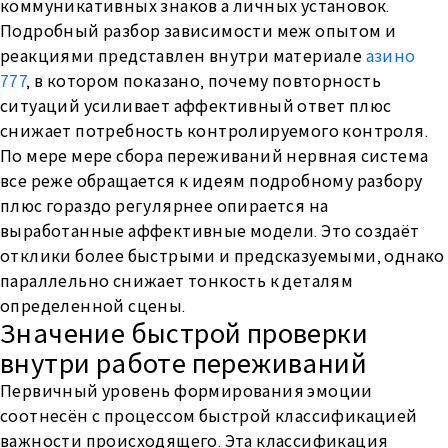
коммуникативных знаков а личных установок.
Подробный разбор зависимости меж опытом и
реакциями представлен внутри материале
азино
777
, в котором показано, почему повторность
ситуаций усиливает аффективный ответ плюс
снижает потребность контролируемого контроля.
По мере мере сбора переживаний нервная система
все реже обращается к идеям подробному разбору
плюс гораздо регулярнее опирается на
выработанные аффективные модели. Это создаёт
отклики более быстрыми и предсказуемыми, однако
параллельно снижает тонкость к деталям
определенной сцены.
Значение быстрой проверки
внутри работе переживаний
Первичный уровень формирования эмоции
соотнесён с процессом быстрой классификацией
важности происходящего. Эта классификация