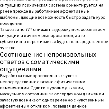
ситуациях психическая система ориентируется на
ранее прежде выработанные аффективные
шаблоны, дающие возможность быстро задать курс
поведения.
Такое азино 777 снижает задержку меж осознанием
ситуации и личным реагированием, а это
субъективно переживается будто непосредственное
чувство.
Соотношение непроизвольных
ответов с соматическими
ощущениями
Выработка самопроизвольных чувств
непосредственно связано с физическими
изменениями. Сдвиги в уровне дыхании,
мускульном состоянии плюс сердечном движении
зачастую возникают одновременно с чувственным
аффективным откликом, повышая данное