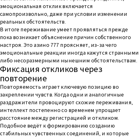
эмоциональная отклик включается
самопроизвольно, даже при условии изменении
реальных обстоятельств.
В итоге переживание умеет проявляться прежде
пока возникает объяснение причин собственного
настроя. Это азино 777 проясняет, из-за чего
эмоциональные реакции иногда кажутся странными
либо несоразмерными нынешним обстоятельствам.
Фиксация откликов через
повторение
Повторяемость играет ключевую позицию во
закреплении чувств. Когда одни и аналогичные
раздражители провоцируют схожие переживания,
интеллект постепенно со временем упрощает
расстояние между регистрацией и откликом.
Подобное ведёт к формированию созданию
стабильных чувственных соединений, и которые