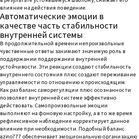
в результате устоявшемуся шаблону, снижает его
влияние на действия поведение.
Автоматические эмоции в
качестве часть стабильности
внутренней системы
В продолжительной времени непроизвольные
чувственные ответы занимают значимую роль в
поддержании поддержании внутренней
устойчивости. Эти реакции создают стабильность
внутреннего состояния плюс создают переживание
управляемости по отношению к происходящим.
Как раз баланс саморегуляции плюс осознанности
позволяет внутренней системе эффективно
действовать. Самопроизвольные эмоции
выполняют на фоновую настройку, а в то же время
рефлексивное наблюдение корректирует данное
влияние при необходимости. Подобный баланс
azino777 обеспечивает эмоциональную организацию