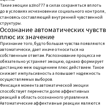
Такие эмоции azino777 в силах сохраняться вплоть
до в условиях исчезновении социального контроля,
становясь составляющей внутренней чувственной
структуры.
Осознание автоматических чувств
плюс их значение
Признание того, будто большая чувства появляются
автоматически, дает иначе относиться на
собственным ответам. Распознавание процесса не
обязательно устраняет эмоцию, однако формирует
дистанцию меж ощущением плюс действием. Такое
снижает импульсивность а повышает надежность
осуществляемых выборов.
Фиксация момента автоматической эмоции
способствует перенести долю аффективных
реакций в область осознанного управления.
Автоматические аффективные реакции являются