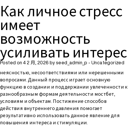
Как личное стресс
Как личное стресс
選單
имеет
имеет
возможность
возможность
усиливать интерес
усиливать интерес
Глубинное стресс является собой эмоциональное
Posted on 4 2 月, 2026 by
seed_admin_p
-
Uncategorized
состояние, возникающее при столкновении с
неясностью, несоответствиями или нерешенными
вопросами. Данный процесс играет основную
функцию в создании и поддержании увлеченности к
разнообразным формам деятельности мостбет,
условиям и объектам. Постижение способов
действия внутреннего давления помогает
результативно использовать данное явление для
повышения интереса и стимуляции.