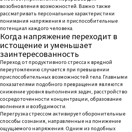
возобновления возможностей. Важно также
рассматривать персональные характеристики
понимания напряжения и приспособительные
потенциал каждого человека.
Когда напряжение переходит в
истощение и уменьшает
заинтересованность
Переход от продуктивного стресса к вредной
переутомлению случается при превышении
приспособительных возможностей тела. Главными
показателями подобного превращения являются
снижение уровня выполнения задач, расстройство
сосредоточенности концентрации, образование
волнения и возбудимости.
Перегрузка стрессом активирует оборонительные
способы сознания, направленные на понижение
ощущаемого напряжения. Одним из подобных