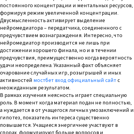
постоянного концентрации и ментальных ресурсов,
формируя режим увеличенной концентрации.
Двусмысленность активирует выделение
нейромедиатора – передатчика, соединенного с
предчувствием вознаграждения. Интересно, что
нейромедиатор производится не лишь при
достижении хорошего финала, но и в течении
предчувствия, преимущественно когда вероятность
удачи неопределена. Указанный факт объясняет
очарование случайных игр, розыгрышей и иных
активностей
мостбет вход официальный сайт
с
неожиданным результатом.
В рамках изучения неясность играет специальную
роль. В момент когда материал подан не полностью,
а нуждается в от учащегося личных умозаключений и
гипотез, показатель интереса существенно
повышается. Учащиеся энергичнее участвуют в
спорах, формулируют больше вопросов и