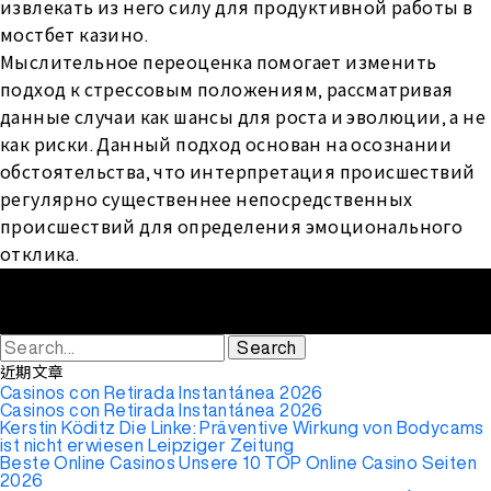
извлекать из него силу для продуктивной работы в
мостбет казино.
Мыслительное переоценка помогает изменить
подход к стрессовым положениям, рассматривая
данные случаи как шансы для роста и эволюции, а не
как риски. Данный подход основан на осознании
обстоятельства, что интерпретация происшествий
регулярно существеннее непосредственных
происшествий для определения эмоционального
отклика.
Search
for:
近期文章
Casinos con Retirada Instantánea 2026
Casinos con Retirada Instantánea 2026
Kerstin Köditz Die Linke: Präventive Wirkung von Bodycams
ist nicht erwiesen Leipziger Zeitung
Beste Online Casinos Unsere 10 TOP Online Casino Seiten
2026