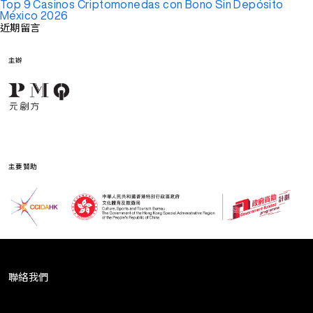
Top 9 Casinos Criptomonedas con Bono Sin Depósito
México 2026
近期留言
主辦
主要贊助
聯絡我們