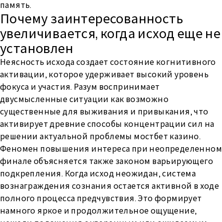
память.
Почему заинтересованность
увеличивается, когда исход еще не
установлен
Неясность исхода создает состояние когнитивного
активации, которое удерживает высокий уровень
фокуса и участия. Разум воспринимает
двусмысленные ситуации как возможно
существенные для выживания и привыкания, что
активирует древние способы концентрации сил на
решении актуальной проблемы мостбет казино.
Феномен повышения интереса при неопределенном
финале объясняется также законом варьирующего
подкрепления. Когда исход неожидан, система
вознаграждения сознания остается активной в ходе
полного процесса предчувствия. Это формирует
намного яркое и продолжительное ощущение,