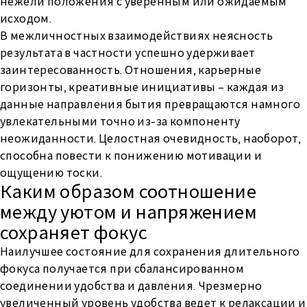
нежели положения с уверенным или ожидаемым
исходом.
В межличностных взаимодействиях неясность
результата в частности успешно удерживает
заинтересованность. Отношения, карьерные
горизонты, креативные инициативы – каждая из
данные направления бытия превращаются намного
увлекательными точно из-за компоненту
неожиданности. Целостная очевидность, наоборот,
способна повести к понижению мотивации и
ощущению тоски.
Каким образом соотношение
между уютом и напряжением
сохраняет фокус
Наилучшее состояние для сохранения длительного
фокуса получается при сбалансированном
соединении удобства и давления. Чрезмерно
увеличенный уровень удобства ведет к релаксации и