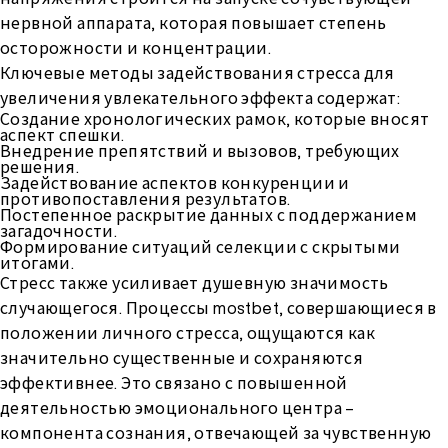
нервной аппарата, которая повышает степень
осторожности и концентрации.
Ключевые методы задействования стресса для
увеличения увлекательного эффекта содержат:
Создание хронологических рамок, которые вносят
аспект спешки.
Внедрение препятствий и вызовов, требующих
решения.
Задействование аспектов конкуренции и
противопоставления результатов.
Постепенное раскрытие данных с поддержанием
загадочности.
Формирование ситуаций селекции с скрытыми
итогами.
Стресс также усиливает душевную значимость
случающегося. Процессы mostbet, совершающиеся в
положении личного стресса, ощущаются как
значительно существенные и сохраняются
эффективнее. Это связано с повышенной
деятельностью эмоционального центра –
компонента сознания, отвечающей за чувственную