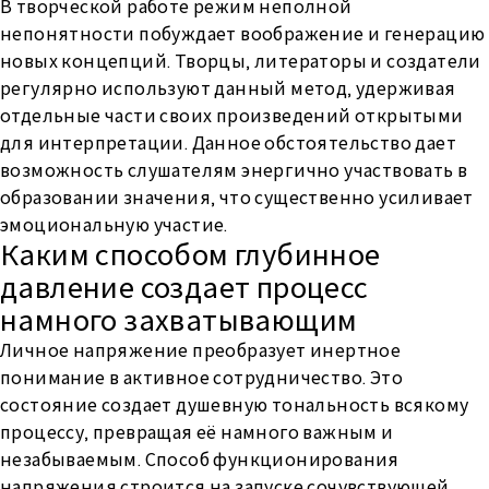
В творческой работе режим неполной
непонятности побуждает воображение и генерацию
новых концепций. Творцы, литераторы и создатели
регулярно используют данный метод, удерживая
отдельные части своих произведений открытыми
для интерпретации. Данное обстоятельство дает
возможность слушателям энергично участвовать в
образовании значения, что существенно усиливает
эмоциональную участие.
Каким способом глубинное
давление создает процесс
намного захватывающим
Личное напряжение преобразует инертное
понимание в активное сотрудничество. Это
состояние создает душевную тональность всякому
процессу, превращая её намного важным и
незабываемым. Способ функционирования
напряжения строится на запуске сочувствующей