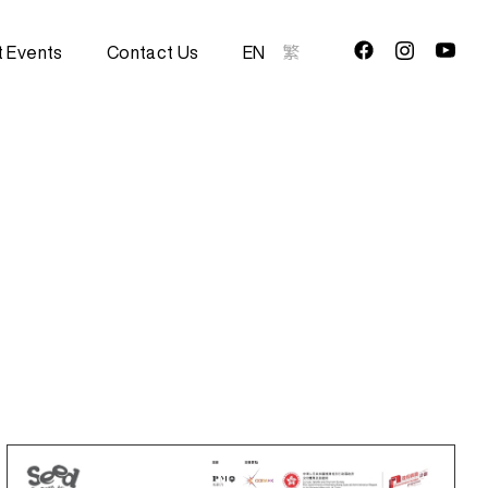
t Events
Contact Us
EN
繁
5
4
3
2
1
0
9
8