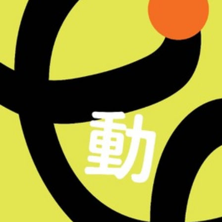
AaaM Architects
AaaM (Architecture as a Medium) Architects bel
Through architecture, space installations, wor
they promote architecture and design culture. I
also experienced in conducting educational and
About AaaM Architects
→