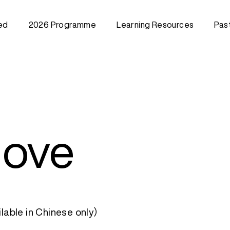
ed
2026 Programme
Learning Resources
Pas
Creative Training Class
202
(Community)
202
Train the Trainer Workshop
202
202
202
202
201
Move
201
ble in Chinese only）