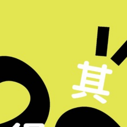
ieves in architecture’s power as a medium.
ds, curating exhibitions and design workshops,
n addition to design-related projects, AaaM is
 public interactive workshops.