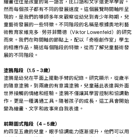
繪畫往往是孩童的第一語言，比口語和文字還更早學習。
然而每個孩子都有不同的發展速度。這個展覽時間軸所呈
現的，是我們的導師多年來觀察從幼兒到青少年時期，兒
童藝術發展的一些特徵。不同階段的名稱是根據奧地利藝
術教育家維克多 · 勞芬菲爾德（Viktor Lowenfeld）的研究
而來。我們在時間軸的節點上，配以「奇極創作室」學生
的相應作品，簡述每個階段的特徵，從而了解兒童藝術發
展的不同階段。
塗鴉階段（1.5 – 3
歲）
塗鴉是幼兒在平面上擺動手臂的紀錄。研究顯示，從歲半
的隨意塗鴉，到兩歲的有意識塗鴉，兒童藉此表達與外面
世界接觸的情緒和經驗。塗鴉不僅讓其學習控制和協調動
作，更是一種溝通工具。隨著孩子的成長，這工具會開始
變為繪畫、文字和故事來自我表達。
前期圖式階段（4 – 5
歲）
約四至五歲的兒童，眼手協調能力逐漸提升，他們可以用