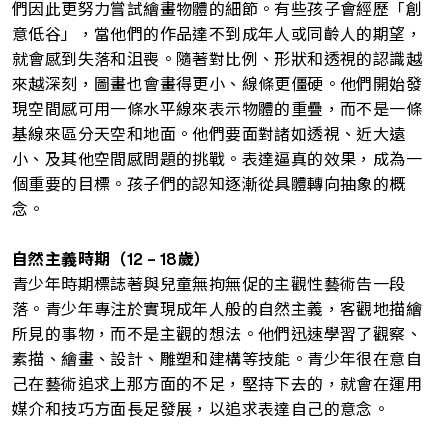
們因此更努力嘗試繪畫物體的細節。有些孩子會經歷「創
意低谷」，當他們的作品達不到成年人或同齡人的期望，
就會感到失落和沮喪。隨著對比例、形狀和透視的認識越
來越深刻，圖畫也會畫得更小、線條更僵硬。他們開始發
現空間感可用一條水平線來表示物體的重疊，而不是一條
基線來區分天空和地面。他們要面對諸如透視、近大遠
小、及其他空間感問題的挑戰。表達逼真的效果，成為一
個重要的目標。孩子們的認知逐漸從具體轉向抽象的概
念。
自然主義時期（12 – 18
歲）
青少年時期標誌著與兒童無拘無促的主觀性藝術告一段
落。青少年專注於實現成年人般的自然主義，客觀地描繪
所見的事物，而不是主觀的想法。他們迅速學習了觀察、
素描、繪畫、設計、雕塑和建構等技能。青少年很在意自
己在藝術追求上那方面的不足，堅持下去的，就會在運用
媒介和技巧方面長足發展，以追求表達自己的意念。