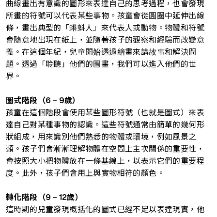
曲線畫出有意識的圖形來表達自己的思考過程，也會發現
所畫的符號可以代表某些事物。孩童會從圓圈中延伸出線
條，畫出典型的「蝌蚪人」來代表人或動物。物體和符號
會隨意地出現在紙上，並隨著孩子的觀察和經驗而改變意
義。在這個年紀，兒童開始透過繪畫來講故事和解決問
題。透過「聆聽」他們的圖畫，我們可以進入他們的世
界。
圖式階段（6 – 9
歲）
孩童在這個階段會使用某些圖形符號（也就是圖式）來表
達自己對某種事物的認識。這些符號通常由簡單的幾何形
狀組成，用來識別他們熟悉的物體或環境，例如風景之
類。孩子們會漸漸理解物體在空間上主次關係的重要性，
會按照大小把物體放在一條基線上，以表示它們的重要程
度。此外，孩子們會用上與實物相符的顏色。
轉化階段（9 – 12
歲）
這時期的兒童發現概括化的圖式已經不足以表達現實，他