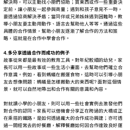
解決時，可以主動找小朋們協助；買東西或作一些重要決
定前，讓小朋友一起參與商量；遇到和孩子意見不一時，
要透過協商解決矛盾；當同伴或兄弟姊妹遇到困難時，教
導小朋友要主動用動作、語言去幫助他人等等。通過這些
具體的合作情景，幫助小朋友逐漸了解合作的方法和策
略，這就是在合作中學會合作。
4.多分享透過合作而成功的例子
故事從來都是最有效的教育工具。對年紀較細的幼兒，家
長可以用一些故事或一些生活小畫面，去幫助他們確立合
作意識。例如，看到螞蟻在搬運食物，這時可以引導小朋
友去想像問題：螞蟻是怎樣搬動大的東西呢? 面對這個情
景，就可以自然地帶出和合作有關的意識和內容。
對就讀小學的小朋友，則可以用一些社會實例去激發他們
對合作的認同。家長可以借機會分享正在跨過的大橋或正
在乘搭的鐵路，是如何透過龐大的合作成功興建；亦可透
過一間經常去的好餐廳，解釋餐廳如何因合作達致良好運