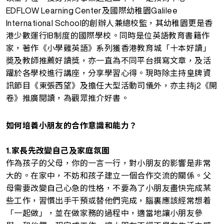
EDFLOW Learning Center及國際幼稚園Galilee
International School的創辦人兼總校監，其幼稚園更是香
港少數運行IB制度的國際學校。同時是位英語教育書籍作
家，著作《小學雞英語》系列獲香港教育城「十本好讀」
奬及教師推薦好讀獎，亦一直為不同平台撰寫文章，及活
躍於各學校進行講座，分享學習心得。現時除主持皇牌資
訊節目《東張西望》及擔任大型活動司儀外，亦主持j2《開
卷》推廣閱讀，為觀眾推介好書。
如何培養小朋友的合作意識和能力？
1.家長先改變自己及家庭氛圍
作為孩子的父母，你的一言一行，對小朋友的影響是非常
大的。在家中，不妨和孩子建立一個合作交流的關係。父
母需要改變自己心急的性格，不要為了小朋友盡快完成某
些工作，習慣出手干預或替他們完成，腦裏應該經常想着
「一起做」，並在做家務的過程中，適當地讓小朋友參