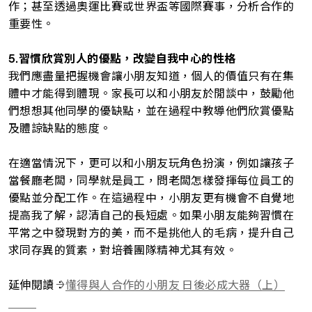
作；甚至透過奧運比賽或世界盃等國際賽事，分析合作的
重要性。
5.習慣欣賞別人的優點
，
改變自我中心的性格
我們應盡量把握機會讓小朋友知道，個人的價值只有在集
體中才能得到體現。家長可以和小朋友於閒談中，鼓勵他
們想想其他同學的優缺點，並在過程中教導他們欣賞優點
及體諒缺點的態度。
在適當情況下，更可以和小朋友玩角色扮演，例如讓孩子
當餐廳老闆，同學就是員工，問老闆怎樣發揮每位員工的
優點並分配工作。在這過程中，小朋友更有機會不自覺地
提高我了解，認清自己的長短處。如果小朋友能夠習慣在
平常之中發現對方的美，而不是挑他人的毛病，提升自己
求同存異的質素，對培養團隊精神尤其有效。
延伸閱讀：
懂得與人合作的小朋友 日後必成大器（上）