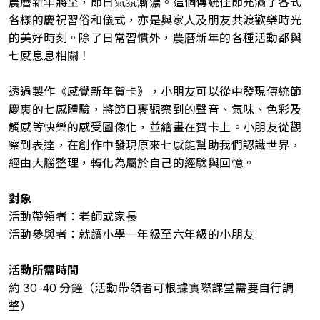
農曆新年將至，節日氣氛漸濃。這個傳統佳節充滿了各式
各樣的慶祝習俗和儀式，亦是與家人及朋友共渡歡樂時光
的美好時刻。除了日常習慣外，農曆新年的各種活動都與
七感息息相關！
透過製作《感覺新年賀卡》，小朋友可以從中發現傳統節
慶裏的七感體驗，將節日裹觀察到的聲音、氣味、色彩及
觸感等快樂的感受圖像化，並繪畫在賀卡上。小朋友從觀
察到表達，在創作中發現原來七感能幫助我們認識世界，
經由大腦整理，轉化為屬於自己的經驗與回憶。
對象
活動帶領者：老師或家長
活動參與者：就讀小學一年級至六年級的小朋友
活動所需時間
約 30-40 分鐘（活動帶領者可根據實際課堂需要自行調
整）