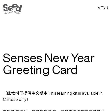
MENU
Senses New Year
Greeting Card
（此教材僅提供中文版本 This learning kit is available in
Chinese only）