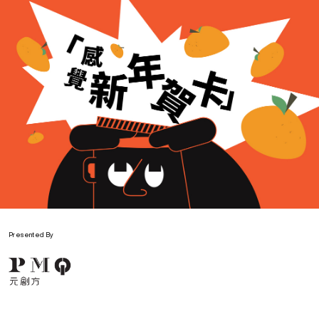
KENNIFSTUDIO
Presented By
KENNIFSTUDIO is a Hong Kong design studio pushing
creative boundaries. We provide services like design
strategy, visual design, and product design, showcasing