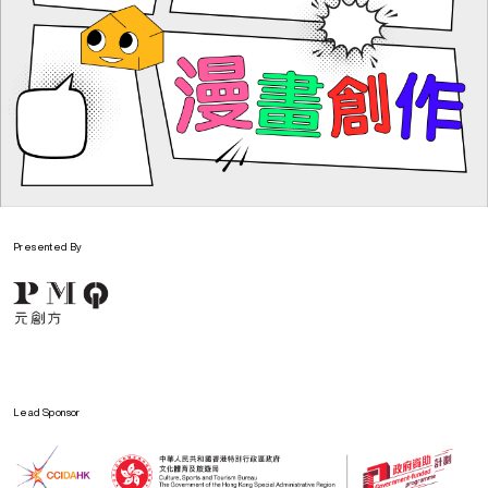
梁愷允
Presented By
12歲
Lead Sponsor