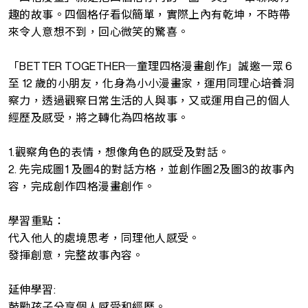
趣的故事。四個格仔看似簡單，實際上內有乾坤，不時帶
來令人意想不到，回心微笑的驚喜。
「BETTER TOGETHER─童理四格漫畫創作」誠邀一眾 6
至 12 歲的小朋友，化身為小小漫畫家，運用同理心培養洞
察力，透過觀察日常生活的人與事，又或運用自己的個人
經歷及感受，將之轉化為四格故事。
1.觀察角色的表情，想像角色的感受及對話。
2. 先完成圖1 及圖4的對話方格，並創作圖2及圖3的故事內
容，完成創作四格漫畫創作。
學習重點：
代入他人的處境思考，同理他人感受。
發揮創意，完整故事內容。
延伸學習:
鼓勵孩子分享個人感受和經歷。