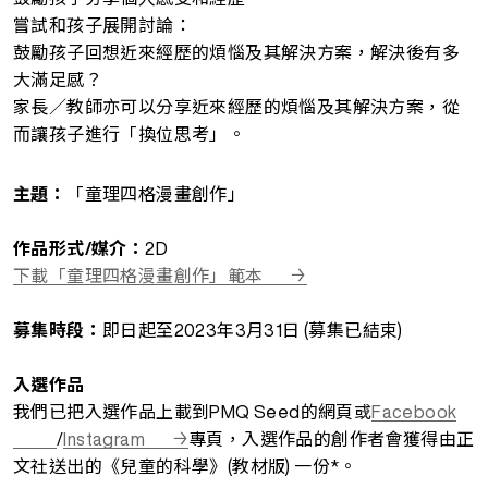
嘗試和孩子展開討論：
鼓勵孩子回想近來經歷的煩惱及其解決方案，解決後有多
大滿足感？
家長／教師亦可以分享近來經歷的煩惱及其解決方案，從
而讓孩子進行「換位思考」。
主題：
「童理四格漫畫創作」
作品形式/媒介：
2D
下載「童理四格漫畫創作」範本
募集時段：
即日起至2023年3月31日 (募集已結束)
入選作品
我們已把入選作品上載到PMQ Seed的網頁或
Facebook
/
Instagram
專頁，入選作品的創作者會獲得由正
文社送出的《兒童的科學》(教材版) 一份*。