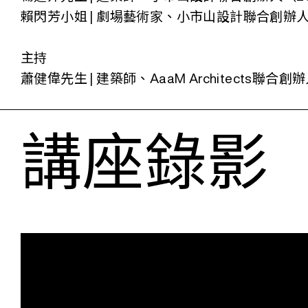
賴閃芳小姐 | 劇場藝術家、小市山設計聯合創辦人（2
主持
蕭健偉先生 | 建築師、AaaM Architects聯合創
講座錄影