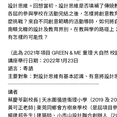
設計思維。回想當初，設計思維是否填補了傳統
各屆的參與學校在活動完結之後，怎樣將創意教
麼挑戰？來自不同創意範疇的活動導師，如何將
南轅北轍的設計及教育界別，在教與學的路碰上
有怎樣的可能性？
（此為 2021年項目 GREEN & ME 童理·大自
講座舉行日期：2022年1月23日
語言：粵語
主要對象：對設計思維有基本認識、有意將設計
──────────────────
講者
蔡慶苓副校長 | 天水圍循道衞理小學（2019 及 2
黃可正老師 | 東莞同鄉會方樹泉學校（是屆項目
楊建邦先生 | 建築師、小市山設計聯合創辦人（201