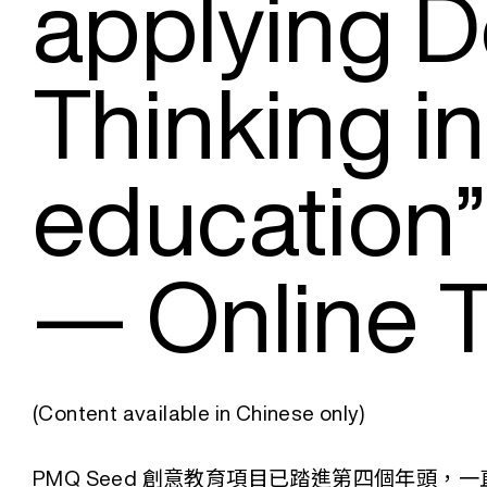
applying D
Thinking i
education”
— Online T
(Content available in Chinese only)
PMQ Seed 創意教育項目已踏進第四個年頭