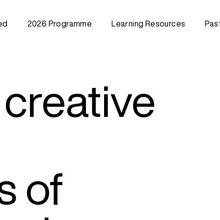
ed
2026 Programme
Learning Resources
Pas
Creative Training Class
202
(Community)
202
Train the Trainer Workshop
202
202
 creative
202
202
201
201
s of