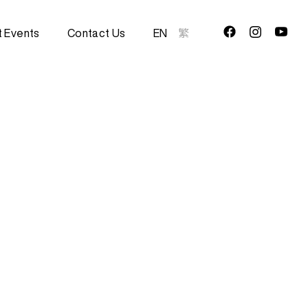
t Events
Contact Us
EN
繁
5
4
3
2
1
0
9
8