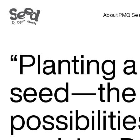
About PMQ Se
“Planting a
seed—the
possibilitie